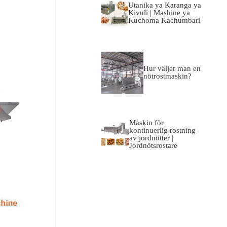
Utanika ya Karanga ya
Kivuli | Mashine ya
Kuchoma Kachumbari
Hur väljer man en
nötrostmaskin?
Maskin för
kontinuerlig rostning
av jordnötter |
Jordnötsrostare