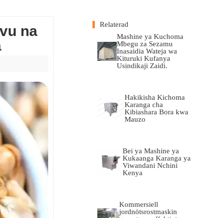
Relaterad
evu na
Mashine ya Kuchoma
a
Mbegu za Sezamu
Inasaidia Wateja wa
Kituruki Kufanya
Usindikaji Zaidi.
Hakikisha Kichoma
Karanga cha
Kibiashara Bora kwa
Mauzo
Bei ya Mashine ya
Kukaanga Karanga ya
Viwandani Nchini
Kenya
Kommersiell
jordnötsrostmaskin