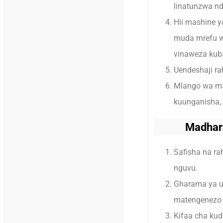
linatunzwa nd
Hii mashine y
muda mrefu wa
vinaweza kuba
Uendeshaji ra
Mlango wa ma
kuunganisha,
Madhara
Safisha na rah
nguvu.
Gharama ya ue
matengenezo r
Kifaa cha kudh