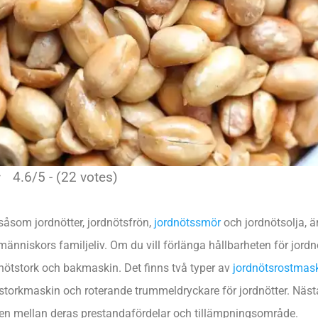
4.6/5 - (22 votes)
såsom jordnötter, jordnötsfrön,
jordnötssmör
och jordnötsolja, ä
människors familjeliv. Om du vill förlänga hållbarheten för jord
ötstork och bakmaskin. Det finns två typer av
jordnötsrostmas
tstorkmaskin och roterande trummeldryckare för jordnötter. Näs
aden mellan deras prestandafördelar och tillämpningsområde.