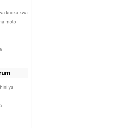
i wa kuoka kwa
sha moto
a
drum
hini ya
a