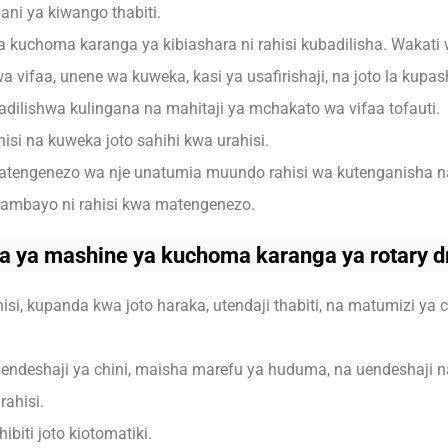
ani ya kiwango thabiti.
a kuchoma karanga ya kibiashara ni rahisi kubadilisha. Wakat
 vifaa, unene wa kuweka, kasi ya usafirishaji, na joto la kupa
dilishwa kulingana na mahitaji ya mchakato wa vifaa tofauti.
hisi na kuweka joto sahihi kwa urahisi.
tengenezo wa nje unatumia muundo rahisi wa kutenganisha n
 ambayo ni rahisi kwa matengenezo.
 ya mashine ya kuchoma karanga ya rotary 
isi, kupanda kwa joto haraka, utendaji thabiti, na matumizi ya c
ndeshaji ya chini, maisha marefu ya huduma, na uendeshaji n
ahisi.
ibiti joto kiotomatiki.