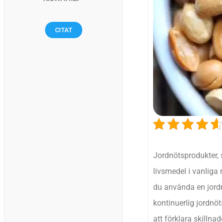
CITAT
Jordnötsprodukter, 
livsmedel i vanliga 
du använda en jordn
kontinuerlig jordnö
att förklara skilln