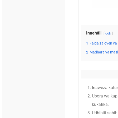
Innehåll
dölj
1
Faida za oven ya
2
Madhara ya mash
Inaweza kutum
Ubora wa kupi
kukatika.
Udhibiti sahih