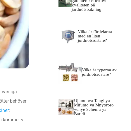
garanterar effektivt
kvaliteten på
jordnötsbakning
Vilka är fördelarna
med en liten
jordnötsrostare?
Vilka är typerna av
jordnötsrostare?
r vanliga
Ujumu wa Tangi ya
nötter behöver
Mifumo ya Mnyororo
yenye Sehemu ya
kiner
:
Baridi
ta kommer vi