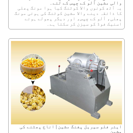
والی مشین آلو کے چپس کے لئے۔
یہ آٹھ کونوں والا کوٹنگ کیا ہوا مونگ پھلی
کا ذائقہ دینے والا مشین کوٹنگ کی ہوئی مونگ
پھلی، آلو کے چپس، اور دیگر پھولے ہوئے
اسنیک فوڈ کو سیزن کر سکتا ہے۔
ایئر فلو سیریل پفنگ مشین | اناج پھٹنے کی
مشین