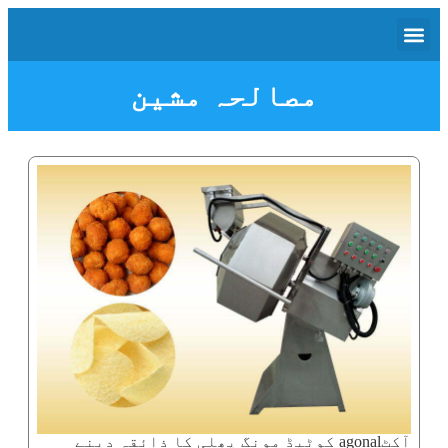
مصالحہ مشین
آکٹagonal کوٹیڈ مونگ پھلی کا ذائقہ دینے