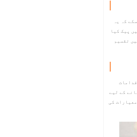
کے کہ یہ
یں پیک کیا
یں تقسیم
قدامات
انے کے لیے
معیارات کی