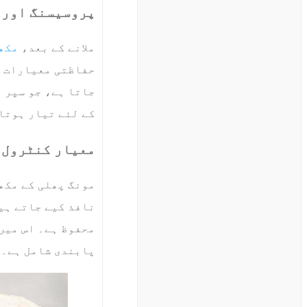
پروسیسنگ اور 
ملانے کے بعد،
مکھ
حفاظتی معیارات پر
جاتا ہے، جو سپر 
کے لئے تیار ہوتا
معیار کنٹرول 
مونگ پھلی کے مکھ
نافذ کیے جاتے ہی
محفوظ ہے۔ اس میں
پابندی شامل ہے۔