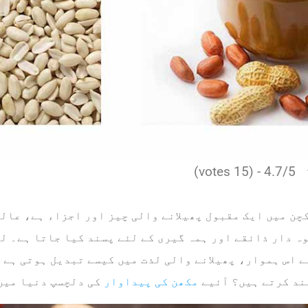
4.7/5 - (15 votes)
چن میں ایک مقبول پھیلانے والی چیز اور اجزاء ہے، عالم
ہ دار ذائقے اور ہمہ گیری کے لئے پسند کیا جاتا ہے۔ ل
 اس ہموار، پھیلانے والی لذت میں کیسے تبدیل ہوتی ہے 
ند کرتے ہیں؟ آئیے
مکھن کی پیداوار
کی دلچسپ دنیا میں