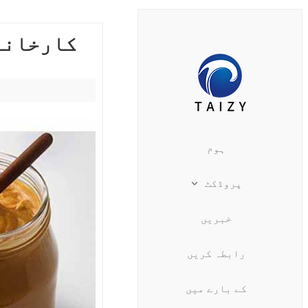
کارخانے
ہوم
پروڈکٹ
خبریں
رابطہ کریں
کے بارے میں