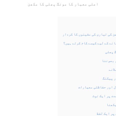
اعلی معیار کا مونگ پھلی کا مکھن
ن کی تیاری کی مشینوں کا کردار
نے کے لیے کیسے کام کرتے ہیں؟
گ پھلی
 بھوننا
لانے
ر پیکنگ
 اور حفاظتی معیارات
ت پر ایک نوٹ
یکھنا
پر ایک لفظ