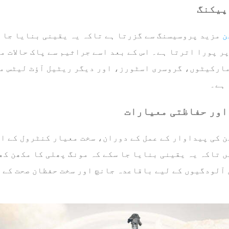
پیکنگ
ن
مزید پروسیسنگ سے گزرتا ہے تاکہ یہ یقینی بنایا جا س
 پورا اترتا ہے۔ اس کے بعد اسے جراثیم سے پاک حالات م
مارکیٹوں، گروسری اسٹورز، اور دیگر ریٹیل آؤٹ لیٹس م
 ہے۔
اور حفاظتی معیارات
ن کی پیداوار کے عمل کے دوران، سخت معیار کنٹرول کے ا
ں تاکہ یہ یقینی بنایا جا سکے کہ مونگ پھلی کا مکھن کھ
 آلودگیوں کے لیے باقاعدہ جانچ اور سخت حفظان صحت کے 