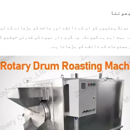
بھوننا
مونگ پھلیوں کو ان کے ذائقے اور ساخت کو بڑھانے کے لیے
ہ بہت اہم ہے کیونکہ یہ گری دار میوے کی قدرتی خوشبو ک
 مصنوعات کے ذائقے کو بڑھاتا ہے۔