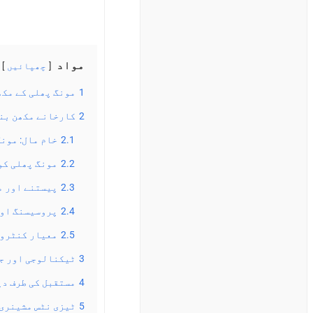
مواد
چھپائیں
1
مونگ پھلی کے مکھ
2
کارخانے مکھن بنا
2.1
خام مال: مون
2.2
مونگ پھلی کو
2.3
پیستنے اور م
2.4
پروسیسنگ او
2.5
معیار کنٹرول
3
ٹیکنالوجی اور جد
4
مستقبل کی طرف د
5
ٹیزی نٹس مشینری 