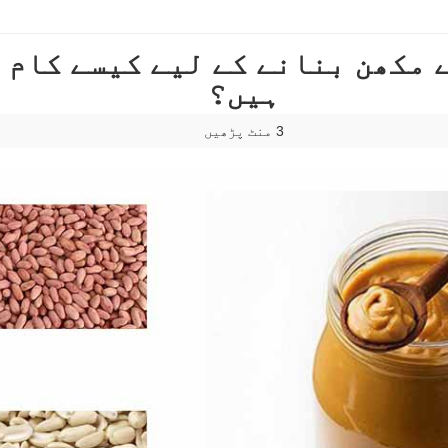
 مکھن بنانے کے لیے کیسے کام 
ہیں؟
3 منٹ پڑھیں