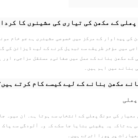
پھلی کے مکھن کی تیاری کی مشینوں کا کردا
ن کی پیداوار کے مرکز میں خصوصی مشینری ہے جو خام مونگ
جی میں مؤثر طریقے سے تبدیل کرنے کے لیے ڈیزائن کی گئ
 کے مکھن بنانے کے عمل میں صفائی، مستقل مزاجی، اور پ
 بنانے میں اہم ہیں۔
نے مکھن بنانے کے لیے کیسے کام کرتے ہیں؟
پھلی
 معیار کی مونگ پھلی کے انتخاب سے ہوتا ہے۔ ان میوہ جا
 ہے تاکہ یہ یقینی بنایا جا سکے کہ وہ آلودگی سے پاک 
عیارات پر پورا اترتے ہیں۔