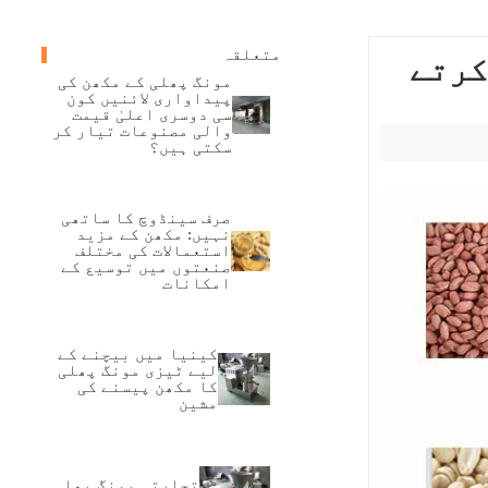
متعلقہ
کرتے
مونگ پھلی کے مکھن کی
پیداواری لائنیں کون
سی دوسری اعلیٰ قیمت
والی مصنوعات تیار کر
سکتی ہیں؟
صرف سینڈوچ کا ساتھی
نہیں: مکھن کے مزید
استعمالات کی مختلف
صنعتوں میں توسیع کے
امکانات
کینیا میں بیچنے کے
لیے ٹیزی مونگ پھلی
کا مکھن پیسنے کی
مشین
تجارتی مونگ پھلی