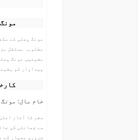
مونگ 
مونگ پھلی کے مکھ
مطلوبہ مستقل مزا
مشینیں مونگ پھلی
پیداوار کو یقینی
کارخا
خام مال: مونگ 
سفر کا آغاز اعلیٰ
سے چھانٹی کی جاتی
ضروری معیار کے م