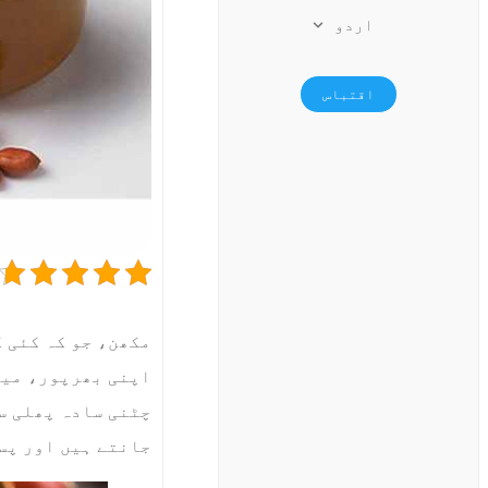
اردو
اقتباس
مکھن، جو کہ کئی ک
اپنی بھرپور، میو
چٹنی سادہ پھلی سے
جانتے ہیں اور پس