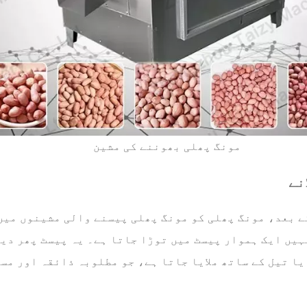
مونگ پھلی بھوننے کی مشین
نے
ے بعد، مونگ پھلی کو مونگ پھلی پیسنے والی مشینوں میں
ہیں ایک ہموار پیسٹ میں توڑا جاتا ہے۔ یہ پیسٹ پھر دی
یا تیل کے ساتھ ملایا جاتا ہے، جو مطلوبہ ذائقہ اور مس