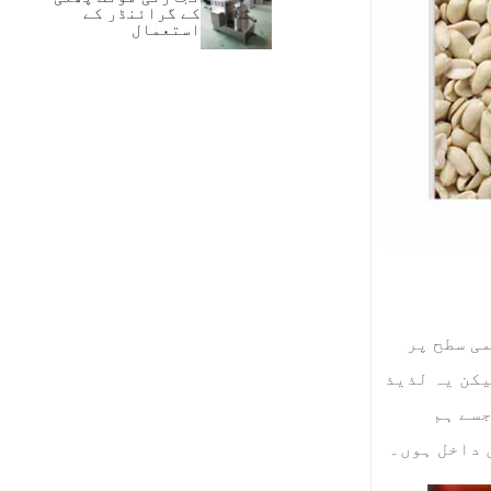
کے گرائنڈر کے
استعمال
ی سطح پر
یکن یہ لذیذ
جسے ہم
 داخل ہوں۔