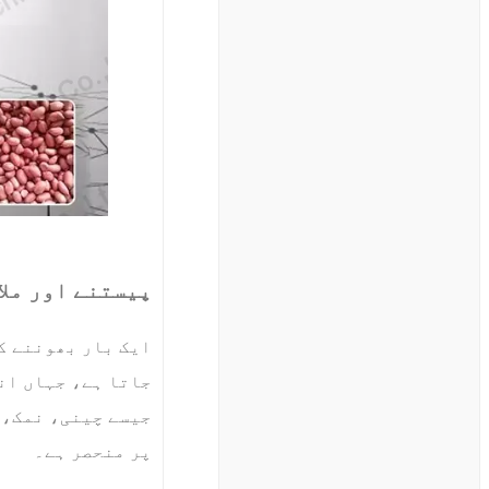
پیستنے اور ملا
ایک بار بھوننے ک
جاتا ہے، جہاں ان
جیسے چینی، نمک، 
پر منحصر ہے۔