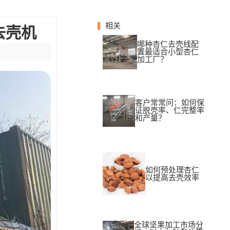
相关
去壳机
哪种杏仁去壳线配
置最适合小型杏仁
加工厂？
客户常常问：如何保
证脱壳率、仁完整率
和产量？
如何预处理杏仁
以提高去壳效率
全球坚果加工市场分