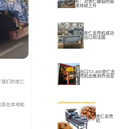
析：对杏仁破裂的需
求持续上升
杏仁去壳机成功
出口到法国
出口TZ-400杏仁去
壳机出售到乔治亚
了我们的杏仁
助其在本地和
杏仁去壳
机