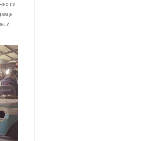
жно ли
давцы
ы, с