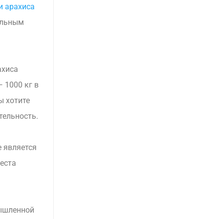
и арахиса
ельным
ахиса
 1000 кг в
ы хотите
тельность.
е является
еста
мышленной