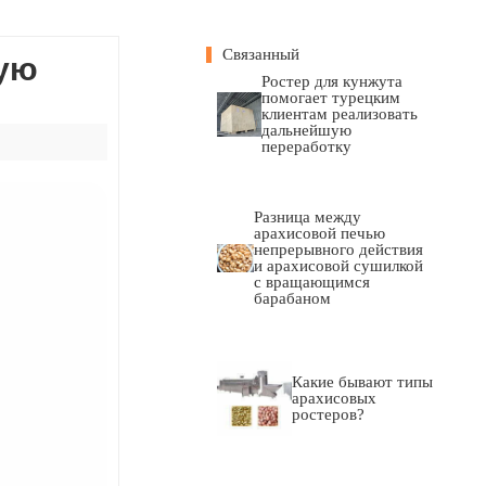
Связанный
ую
Ростер для кунжута
помогает турецким
клиентам реализовать
дальнейшую
переработку
Разница между
арахисовой печью
непрерывного действия
и арахисовой сушилкой
с вращающимся
барабаном
Какие бывают типы
арахисовых
ростеров?