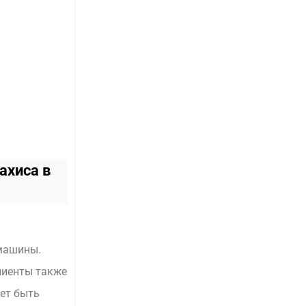
ахиса в
машины.
лиенты также
жет быть