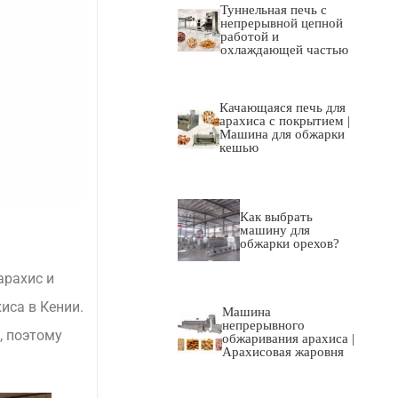
Туннельная печь с
непрерывной цепной
работой и
охлаждающей частью
Качающаяся печь для
арахиса с покрытием |
Машина для обжарки
кешью
Как выбрать
машину для
обжарки орехов?
арахис и
иса в Кении.
Машина
непрерывного
, поэтому
обжаривания арахиса |
Арахисовая жаровня