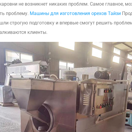
жаровни не возникнет никаких проблем. Самое главное, мо
ть проблему.
Машины для изготовления орехов Тайзи
Про
шли строгую подготовку и впервые смогут решить проблем
алкиваются клиенты.