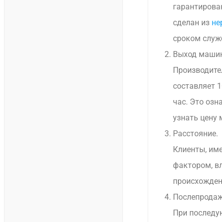
гарантирова
сделан из
не
сроком служ
Выход маши
Производите
составляет 1
час. Это озн
узнать цену
Расстояние.
Клиенты, им
фактором, в
происхожден
Послепродаж
При последу