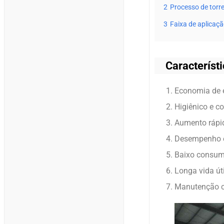
2
Processo de tor
3
Faixa de aplica
Característ
Economia de 
Higiênico e c
Aumento rápi
Desempenho e
Baixo consumo
Longa vida úti
Manutenção c