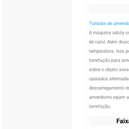
Torrador de amend
A máquina adota os 
de calor. Além dis
temperatura. Isso p
torrefação para am
sobre o objeto ass
operados alternadam
descarregamento rev
amendoins sejam aq
torrefação.
Faix