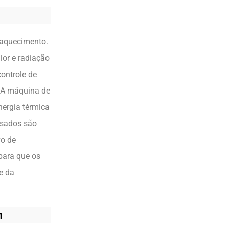
a aquecimento.
lor e radiação
ontrole de
. A máquina de
nergia térmica
ssados são
vo de
 para que os
e da
m