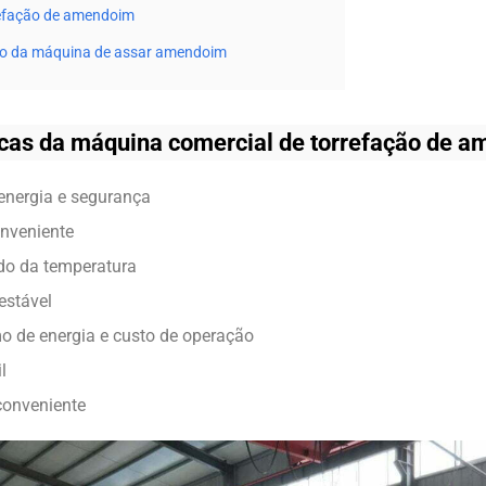
refação de amendoim
ção da máquina de assar amendoim
icas da máquina comercial de torrefação de 
energia e segurança
onveniente
do da temperatura
stável
 de energia e custo de operação
l
onveniente