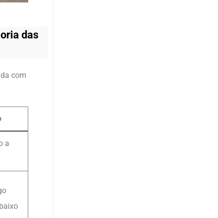
oria das
lida com
o
o a
go
baixo