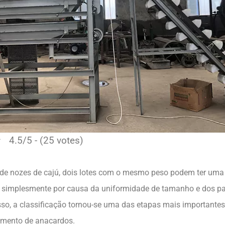
4.5/5 - (25 votes)
de nozes de cajú, dois lotes com o mesmo peso podem ter uma 
 simplesmente por causa da uniformidade de tamanho e dos p
isso, a classificação tornou-se uma das etapas mais importante
amento de anacardos.