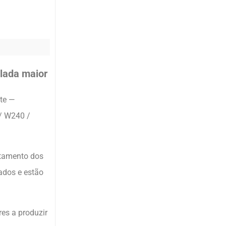
elada maior
nte —
/ W240 /
otamento dos
ados e estão
es a produzir