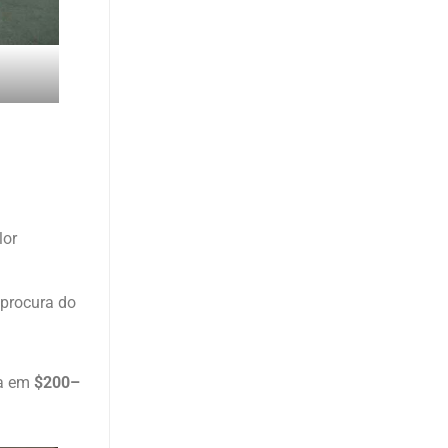
lor
 procura do
da em
$200–