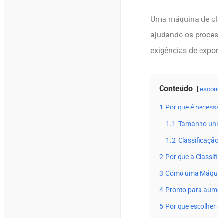
Uma máquina de cla
ajudando os proces
exigências de expo
Conteúdo
escon
1
Por que é necessá
1.1
Tamanho unif
1.2
Classificação
2
Por que a Classif
3
Como uma Máquin
4
Pronto para aume
5
Por que escolher