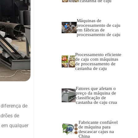
castanha de caju
Máquinas de
processamento de caju
em fábricas de
processamento de caju
Processamento eficiente
de caju com máquinas
de processamento de
castanha de caju
Fatores que afetam o
preço da máquina de
classificação de
castanha de caju crua
diferença de
adrões de
Fabricante confiável
s em qualquer
de máquina para
descascar cajus na
China