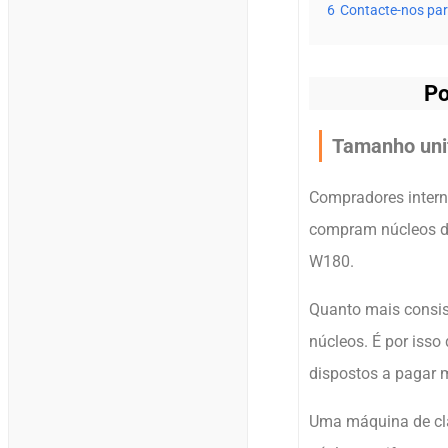
6
Contacte-nos par
Po
Tamanho unif
Compradores intern
compram núcleos d
W180.
Quanto mais consist
núcleos. É por iss
dispostos a pagar m
Uma máquina de cla