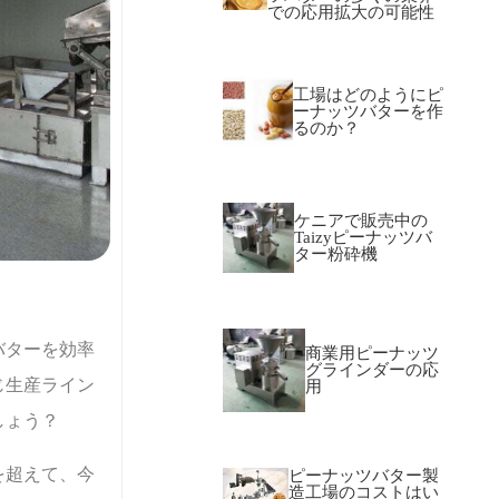
での応用拡大の可能性
工場はどのようにピ
ーナッツバターを作
るのか？
ケニアで販売中の
Taizyピーナッツバ
ター粉砕機
バターを効率
商業用ピーナッツ
グラインダーの応
じ生産ライン
用
しょう？
を超えて、今
ピーナッツバター製
造工場のコストはい