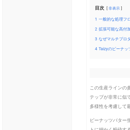
目次
非表示
1
一般的な処理フ
2
拡張可能な高付
3
なぜマルチプロ
4
Taizyのピー
この生産ラインの
テップが非常に似
多様性を考慮して
ピーナッツバター
トに細かく粉砕す