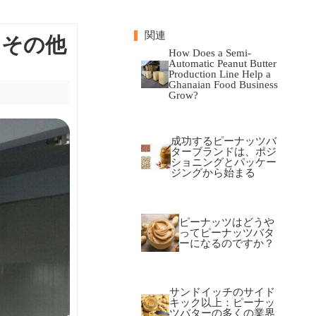
関連
るその他
How Does a Semi-
Automatic Peanut Butter
Production Line Help a
Ghanaian Food Business
Grow?
成功するピーナッツバ
ターブランドは、ポジ
ショニングとパッケー
ジングから始まる
ピーナッツはどうや
ってピーナッツバタ
ーになるのですか？
サンドイッチのサイド
キック以上：ピーナッ
ツバターの多くの業界