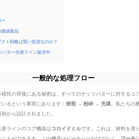
ロー
加価値製品
ダクト戦略は賢い投資なのか？
ナッツバター生産ライン販売中
一般的な処理フロー
多様性の背後にある秘密は、すべてのナッツバターに対するコ
ているという事実にあります：
焙煎
→
粉砕
→
充填
。私たちの
最初から設計されました。
生産ラインのコア機器は
コロイドミル
です。これは、材料を滑
ることができます。この機器はピーナッツだけでなく、
アーモ