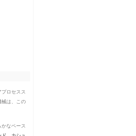
アプロセスス
機械は、この
らかなペース
ンド、カシュ