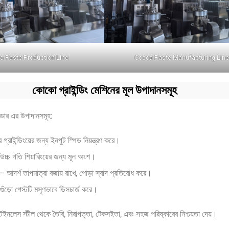
a Paste Production Line
Cocoa Paste Manufacturing Lin
কোকো গ্রাইন্ডিং মেশিনের মূল উপাদানসমূহ
্ডার এর উপাদানসমূহ:
 গ্রাইন্ডিংয়ের জন্য ইনপুট স্পিড নিয়ন্ত্রণ করে।
উচ্চ গতি শিয়ারিংয়ের জন্য মূল অংশ।
– আদর্শ তাপমাত্রা বজায় রাখে, পোড়া স্বাদ প্রতিরোধ করে।
ুঁড়ো পেস্টটি মসৃণভাবে ডিসচার্জ করে।
্টেইনলেস স্টীল থেকে তৈরি, নিরাপত্তা, টেকসইতা, এবং সহজ পরিষ্কারের নিশ্চয়তা দেয়।