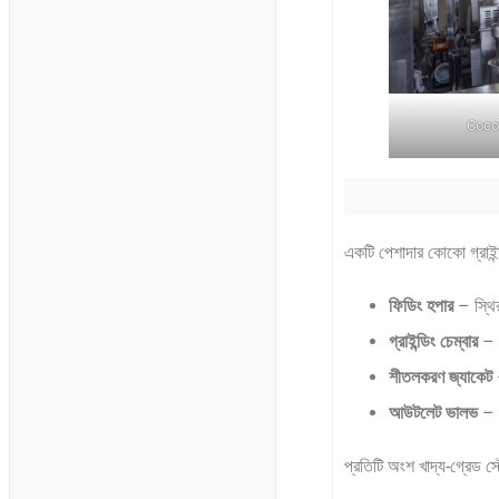
Coco
একটি পেশাদার কোকো গ্রাইন
ফিডিং হপার
– স্থির
গ্রাইন্ডিং চেম্বার
– 
শীতলকরণ জ্যাকেট
আউটলেট ভালভ
– গ
প্রতিটি অংশ খাদ্য-গ্রেড স