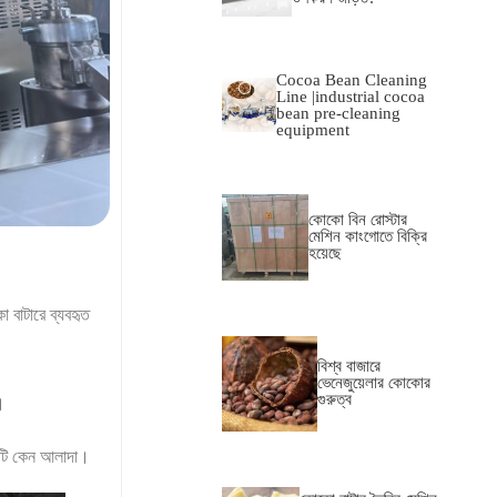
Cocoa Bean Cleaning
Line |industrial cocoa
bean pre-cleaning
equipment
কোকো বিন রোস্টার
মেশিন কাংগোতে বিক্রি
হয়েছে
 বাটারে ব্যবহৃত
বিশ্ব বাজারে
ভেনেজুয়েলার কোকোর
গুরুত্ব
ে।
িনটি কেন আলাদা।