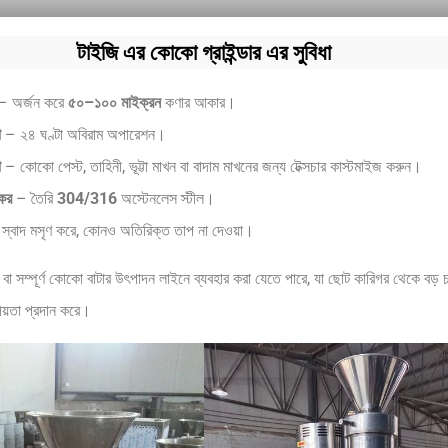
টাইজি এর কোকো গ্রাইন্ডার এর সুবিধা
 অর্জন করে
৫০–১০০ মাইক্রন
কণার আকার।
া
– ২৪ ঘণ্টা অবিরাম অপারেশন।
তা
– কোকো পেস্ট, তাহিনী, ভূট্টা মাখন বা বাদাম মাখনের জন্য টেক্সচার কাস্টমাইজ করুন।
যকর
– তৈরি
304/316
অস্টেনলেস স্টীল।
স্বাদ মসৃণ করে, কোনও অতিরিক্ত তাপ না দেওয়া।
া সম্পূর্ণ কোকো বাটার উৎপাদন লাইনে ব্যবহার করা যেতে পারে, যা ছোট কারিগর থেকে বড়
ীয়তা প্রদান করে।