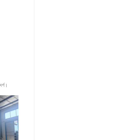
দর্শ।