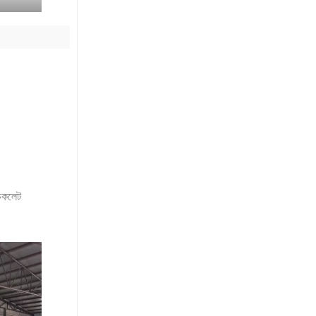
 চকলেট