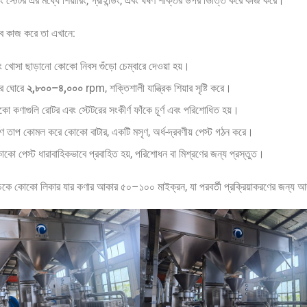
 স্টেটর এর মধ্যে শিয়ারিং, গ্রাইন্ডিং, এবং ঘর্ষণ শক্তির উপর ভিত্তি করে কাজ করে।
াবে কাজ করে তা এখানে:
 খোসা ছাড়ানো কোকো নিবস গুঁড়ো চেম্বারে দেওয়া হয়।
র ঘোরে
২,৮০০–৪,০০০
rpm, শক্তিশালী যান্ত্রিক শিয়ার সৃষ্টি করে।
ো কণাগুলি রোটর এবং স্টেটরের সংকীর্ণ ফাঁকে চূর্ণ এবং পরিশোধিত হয়।
ষণ তাপ কোমল করে কোকো বাটার, একটি মসৃণ, অর্ধ-দ্রবণীয় পেস্ট গঠন করে।
োকো পেস্ট ধারাবাহিকভাবে প্রবাহিত হয়, পরিশোধন বা মিশ্রণের জন্য প্রস্তুত।
কচকে কোকো লিকার যার কণার আকার ৫০–১০০ মাইক্রন, যা পরবর্তী প্রক্রিয়াকরণের জন্য আ