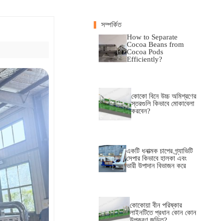
সম্পর্কিত
How to Separate
Cocoa Beans from
Cocoa Pods
Efficiently?
কোকো বিনে উচ্চ অমিশ্রণের
স্তরগুলি কিভাবে মোকাবেলা
করবেন?
একটি ধনাত্মক চাপের গ্র্যাভিটি
সেপার কিভাবে হালকা এবং
ভারী উপাদান বিভাজন করে
কোকোয়া বীন পরিষ্কার
লাইনটিতে প্রধান কোন কোন
উপকরণ জড়িত?